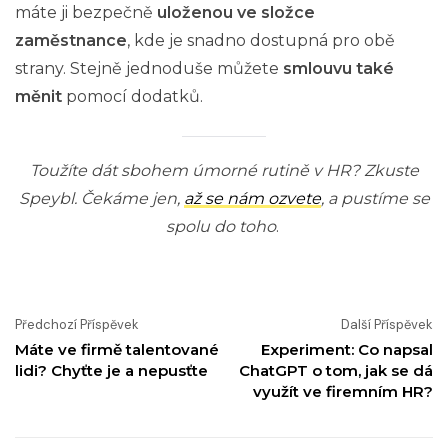
máte ji bezpečně
uloženou ve složce
zaměstnance
, kde je snadno dostupná pro obě
strany. Stejně jednoduše můžete
smlouvu také
měnit
pomocí dodatků.
Toužíte dát sbohem úmorné rutině v HR? Zkuste
Speybl. Čekáme jen,
až se nám ozvete
, a pustíme se
spolu do toho
.
Předchozí Příspěvek
Další Příspěvek
Máte ve firmě talentované
Experiment: Co napsal
lidi? Chyťte je a nepusťte
ChatGPT o tom, jak se dá
využít ve firemním HR?