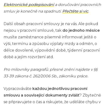
Elektronické podepisování
a doručování pracovních
smluv je konečně na spadnutí.
Přečtěte si víc
.
Další obsah pracovní smlouvy je na vás. Ale pokud
nejsou v pracovní smlouvě, tak
do jednoho měsíce
musíte zaměstnance písemně informovat ještě o
výši, termínu a způsobu výplaty mzdy a odměn, o
délce dovolené, výpovědní době, týdenní pracovní
době a jejím rozvržení atd.
Pro milovníky paragrafů: přesné znění najdete v §§
33-39 zákona č. 262/2006 Sb., zákoníku práce.
Vypracováváte
každou jednotlivou pracovní
smlouvu a související dokumenty zvlášť
? Zbytečně
se připravujete o čas a riskujete, že uděláte chybu v