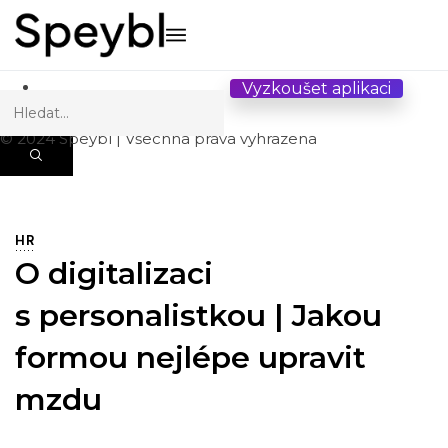
HR
Digitalizace
Kontakt
Vyzkoušet aplikaci
© 2024 Speybl | Všechna práva vyhrazena
HR
O digitalizaci
s personalistkou | Jakou
formou nejlépe upravit
mzdu