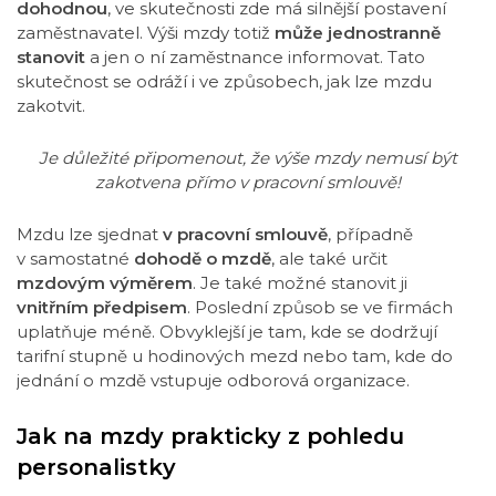
dohodnou
, ve skutečnosti zde má silnější postavení
zaměstnavatel. Výši mzdy totiž
může jednostranně
stanovit
a jen o ní zaměstnance informovat. Tato
skutečnost se odráží i ve způsobech, jak lze mzdu
zakotvit.
Je důležité připomenout, že výše mzdy nemusí být
zakotvena přímo v pracovní smlouvě!
Mzdu lze sjednat
v pracovní smlouvě
, případně
v samostatné
dohodě o mzdě
, ale také určit
mzdovým výměrem
. Je také možné stanovit ji
vnitřním předpisem
. Poslední způsob se ve firmách
uplatňuje méně. Obvyklejší je tam, kde se dodržují
tarifní stupně u hodinových mezd nebo tam, kde do
jednání o mzdě vstupuje odborová organizace.
Jak na mzdy prakticky z pohledu
personalistky