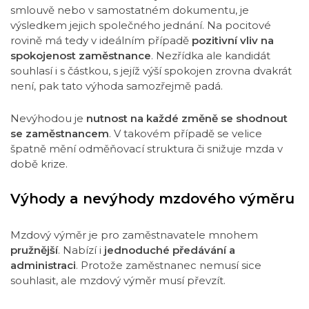
smlouvě nebo v samostatném dokumentu, je
výsledkem jejich společného jednání. Na pocitové
rovině má tedy v ideálním případě
pozitivní vliv na
spokojenost zaměstnance
. Nezřídka ale kandidát
souhlasí i s částkou, s jejíž výší spokojen zrovna dvakrát
není, pak tato výhoda samozřejmě padá.
Nevýhodou je
nutnost na každé změně se shodnout
se zaměstnancem
. V takovém případě se velice
špatně mění odměňovací struktura či snižuje mzda v
době krize.
Výhody a nevýhody mzdového výměru
Mzdový výměr je pro zaměstnavatele mnohem
pružnější
. Nabízí i
jednoduché předávání a
administraci
. Protože zaměstnanec nemusí sice
souhlasit, ale mzdový výměr musí převzít.