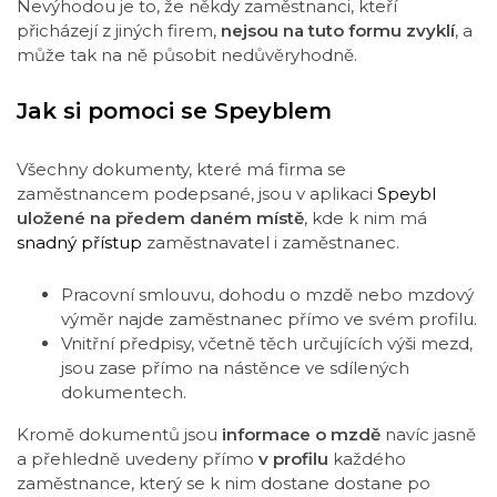
Nevýhodou je to, že někdy zaměstnanci, kteří
přicházejí z jiných firem,
nejsou na tuto formu zvyklí
, a
může tak na ně působit nedůvěryhodně.
Jak si pomoci se Speyblem
Všechny dokumenty, které má firma se
zaměstnancem podepsané, jsou v aplikaci
Speybl
uložené na předem daném místě
, kde k nim má
snadný přístup
zaměstnavatel i zaměstnanec.
Pracovní smlouvu, dohodu o mzdě nebo mzdový
výměr najde zaměstnanec přímo ve svém profilu.
Vnitřní předpisy, včetně těch určujících výši mezd,
jsou zase přímo na nástěnce ve sdílených
dokumentech.
Kromě dokumentů jsou
informace o mzdě
navíc jasně
a přehledně uvedeny přímo
v profilu
každého
zaměstnance, který se k nim dostane dostane po